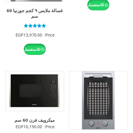
للاستفسار
غسالة ملابس ٩ كجم جورنيا 60
سم
تم التقييم
EGP
13,970.00
Price:
5.00
من 5
للاستفسار
ميكرويف فرن 60 سم
EGP
10,190.00
Price: