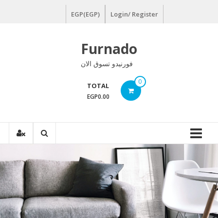
Ski
EGP(EGP)
Login/ Register
t
conten
Furnado
فورنيدو تسوق الان
0
TOTAL
EGP0.00