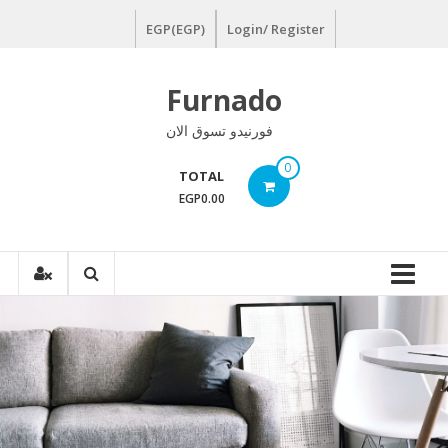
Ski
EGP(EGP)
Login/ Register
t
conten
Furnado
فورنيدو تسوق الان
0
TOTAL
EGP0.00