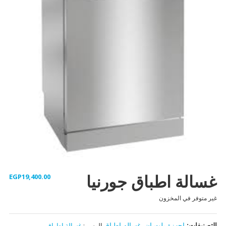
غسالة اطباق جورنيا
EGP
19,400.00
غير متوفر في المخزون
التصنيفات:
اجهزة بلت ان
,
غساله اطباق
الوسم:
ﻏﺳﺎﻟﺔ اطﺑﺎق