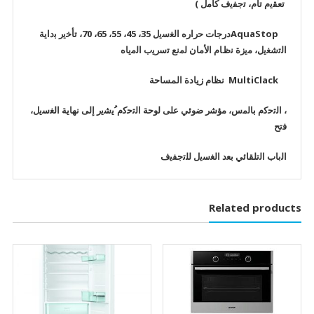
ﺗﻌﻘﯾم ﺗﺎم، ﺗﺟﻔﯾف ﻛﺎﻣل )
AquaStopدرﺟﺎت ﺣراره اﻟﻐﺳﯾل 35، 45، 55، 65، 70، ﺗﺄﺧﯾر ﺑداﯾﺔ
اﻟﺗﺷﻐﯾل، ﻣﯾزة ﻧظﺎم اﻷﻣﺎن ﻟﻣﻧﻊ ﺗﺳرﯾب اﻟﻣﯾﺎه
MultiClack نظام زيادة المساحة
، اﻟﺗﺣﻛم ﺑﺎﻟﻣس، ﻣؤﺷر ﺿوﺋﻲ ﻋﻠﻰ ﻟوﺣﺔ اﻟﺗﺣﻛم ُﯾﺷﯾر إﻟﻰ ﻧﮭﺎﯾﺔ اﻟﻐﺳﯾل،
ﻓﺗﺢ
اﻟﺑﺎب اﻟﺗﻠﻘﺎﺋﻲ ﺑﻌد اﻟﻐﺳﯾل ﻟﻠﺗﺟﻔﯾف
Related products