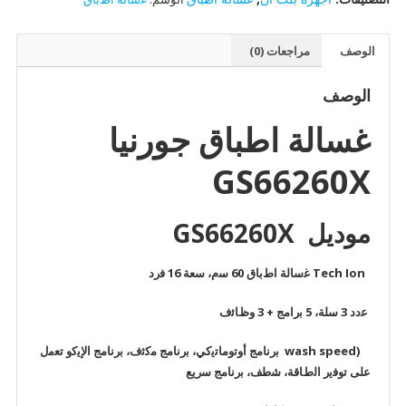
الوصف
مراجعات (0)
الوصف
غسالة اطباق جورنيا
GS66260X
موديل GS66260X
Tech Ion ﻏﺳﺎﻟﺔ اطﺑﺎق 60 ﺳم، ﺳﻌﺔ 16 ﻓرد
ﻋدد 3 ﺳﻠﺔ، 5 ﺑراﻣﺞ + 3 وظﺎﺋف
(wash speed ﺑرﻧﺎﻣﺞ أوﺗوﻣﺎﺗﯾﻛﻲ، ﺑرﻧﺎﻣﺞ ﻣﻛﺛف، ﺑرﻧﺎﻣﺞ اﻹﯾﻛو ﺗﻌﻣل
ﻋﻠﻰ ﺗوﻓﯾر اﻟطﺎﻗﺔ، ﺷطف، ﺑرﻧﺎﻣﺞ ﺳرﯾﻊ