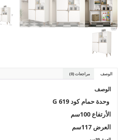
الوصف
مراجعات (0)
الوصف
وحدة حمام كود G 619
الأرتفاع 100سم
العرض 117سم
العمق 30سم