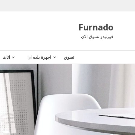
Ski
t
conten
Furnado
فورنيدو تسوق الان
تسوق
اجهزة بلت ان
اثاث