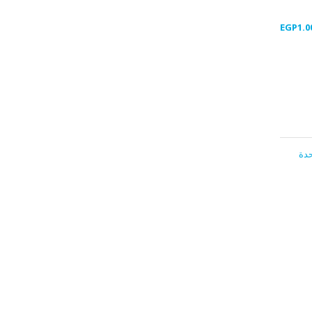
EGP
1.0
دة