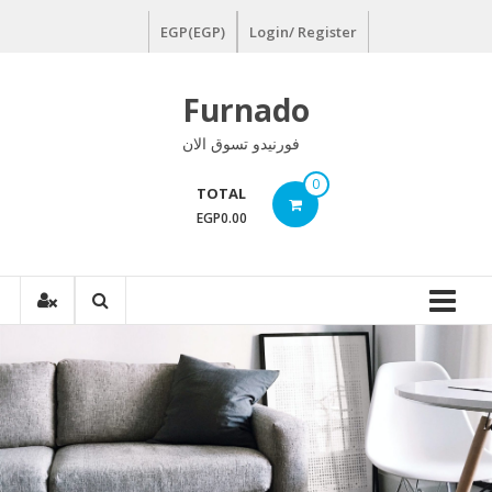
Ski
EGP(EGP)
Login/ Register
t
conten
Furnado
فورنيدو تسوق الان
0
TOTAL
EGP0.00