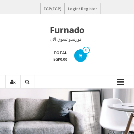
Ski
EGP(EGP)
Login/ Register
t
conten
Furnado
فورنيدو تسوق الان
0
TOTAL
EGP0.00