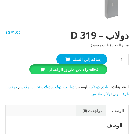
دولاب – D 319
EGP
1.00
متاح للحجز (طلب مسبق)
كمية
إضافة إلى السلة
دولاب
الشراء عن طريق الواتساب
-
D
319
التصنيفات:
اثاث
,
دولاب
الوسوم:
دواليب
,
دولاب
,
دولاب تخزين ملابس
,
دولاب
غرفة نوم
,
دولاب ملابس
الوصف
مراجعات (0)
الوصف