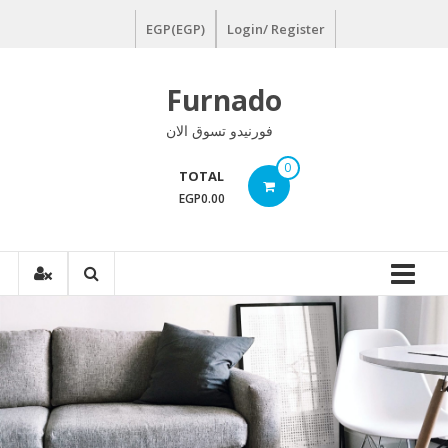
Ski
EGP(EGP)
Login/ Register
t
conten
Furnado
فورنيدو تسوق الان
0
TOTAL
EGP0.00