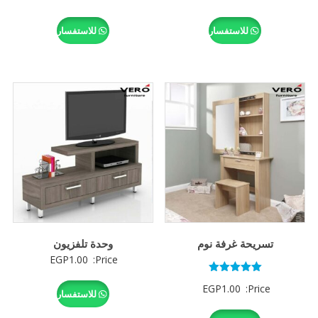
للاستفسار
للاستفسار
تسريحة غرفة نوم
وحدة تلفزيون
EGP
1.00
Price:
تم التقييم
EGP
1.00
Price:
5.00
للاستفسار
من 5