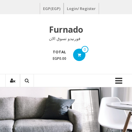
Ski
EGP(EGP)
Login/ Register
t
conten
Furnado
فورنيدو تسوق الان
0
TOTAL
EGP0.00