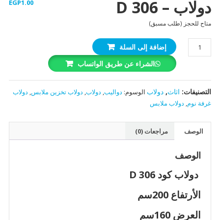
دولاب – D 306
EGP
1.00
متاح للحجز (طلب مسبق)
كمية
إضافة إلى السلة
دولاب
الشراء عن طريق الواتساب
-
D
306
التصنيفات:
اثاث
,
دولاب
الوسوم:
دواليب
,
دولاب
,
دولاب تخزين ملابس
,
دولاب
غرفة نوم
,
دولاب ملابس
الوصف
مراجعات (0)
الوصف
دولاب كود D 306
الأرتفاع 200سم
العرض 160سم