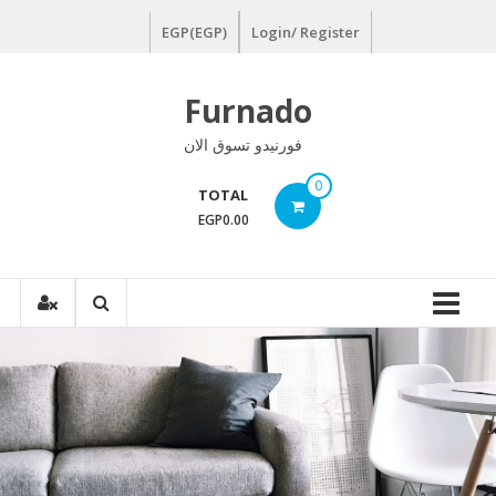
Ski
EGP(EGP)
Login/ Register
t
conten
Furnado
فورنيدو تسوق الان
0
TOTAL
EGP0.00