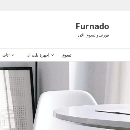
Ski
t
conten
Furnado
فورنيدو تسوق الان
تسوق
اجهزة بلت ان
اثاث