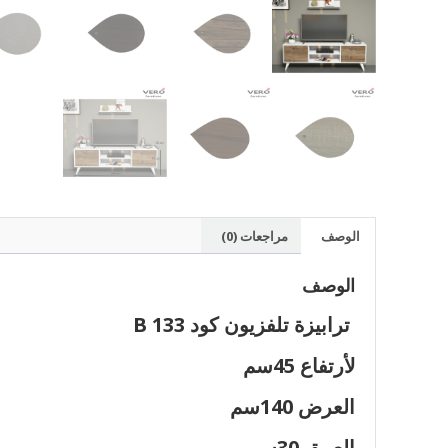
الوصف
مراجعات (0)
الوصف
ترابيزة تلفزيون كود B 133
لأرتفاع 45سم
العرض 140سم
العمق 30سم