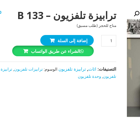
ترابيزة تلفزيون – B 133
0
متاح للحجز (طلب مسبق)
كمية
إضافة إلى السلة
ترابيزة
الشراء عن طريق الواتساب
تلفزيون
-
B
التصنيفات:
اثاث
,
ترابيزة تلفزيون
الوسوم:
ترابيزات تلفزيون
,
ترابيزة
133
تلفزيون
,
وحدة تلفزيون