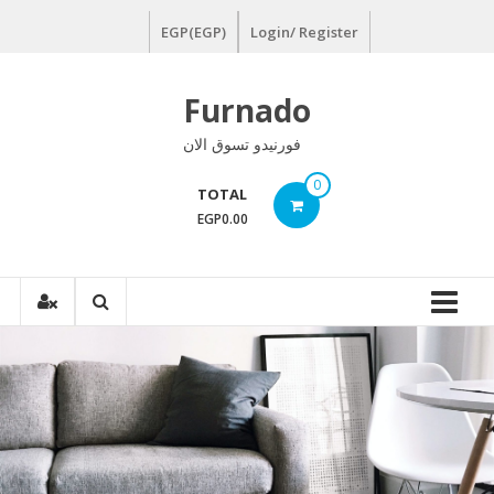
Ski
EGP(EGP)
Login/ Register
t
conten
Furnado
فورنيدو تسوق الان
0
TOTAL
EGP0.00