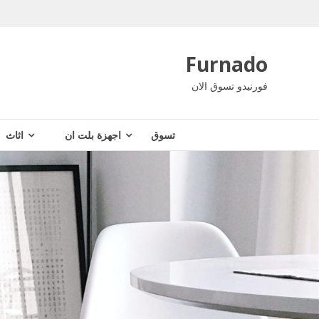
Ski
t
conten
Furnado
فورنيدو تسوق الان
تسوق
اجهزة بلت ان
اثاث