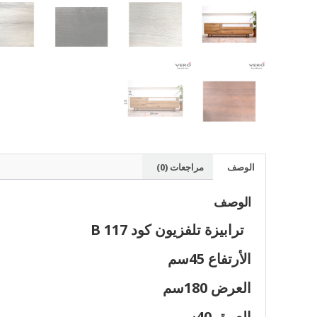
الوصف
مراجعات (0)
الوصف
ترابيزة تلفزيون كود B 117
الأرتفاع 45سم
العرض 180سم
العمق 40سم