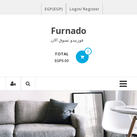
Ski
EGP(EGP)
Login/ Register
t
conten
Furnado
فورنيدو تسوق الان
0
TOTAL
EGP0.00