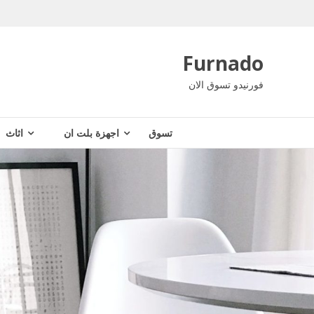
Ski
t
conten
Furnado
فورنيدو تسوق الان
تسوق
اجهزة بلت ان
اثاث