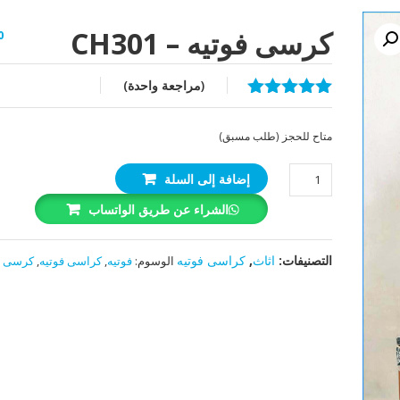
كرسى فوتيه – CH301
0
(مراجعة واحدة)
تم التقييم بـ
5.00
من 5
متاح للحجز (طلب مسبق)
بناءً على
تقييم عميل
كمية
واحد
إضافة إلى السلة
كرسى
الشراء عن طريق الواتساب
فوتيه
-
CH301
التصنيفات:
اثاث
,
كراسى فوتيه
الوسوم:
فوتيه
,
كراسى فوتيه
,
كرسى ف