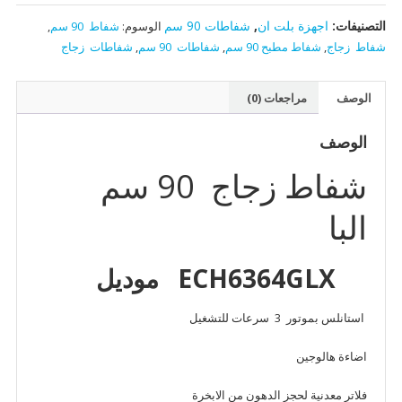
التصنيفات:
اجهزة بلت ان
,
شفاطات 90 سم
الوسوم:
شفاط 90 سم
,
شفاط زجاج
,
شفاط مطبح 90 سم
,
شفاطات 90 سم
,
شفاطات زجاج
الوصف
مراجعات (0)
الوصف
شفاط زجاج 90 سم
البا
ECH6364GLX موديل
استانلس بموتور 3 سرعات للتشغيل
اضاءة ھالوجین
فلاتر معدنية لحجز الدهون من الابخرة