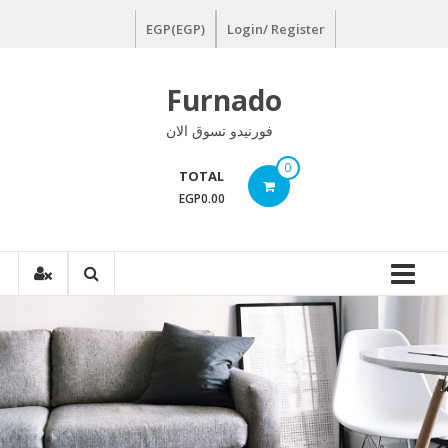
Ski
EGP(EGP)
Login/ Register
t
conten
Furnado
فورنيدو تسوق الان
0
TOTAL
EGP0.00