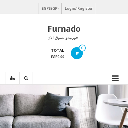
Ski
EGP(EGP)
Login/ Register
t
conten
Furnado
فورنيدو تسوق الان
0
TOTAL
EGP0.00