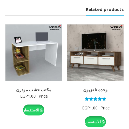
Related products
وحدة تلفزيون
مكتب خشب مودرن
EGP
1.00
Price:
تم التقييم
EGP
1.00
Price:
5.00
للاستفسار
من 5
للاستفسار