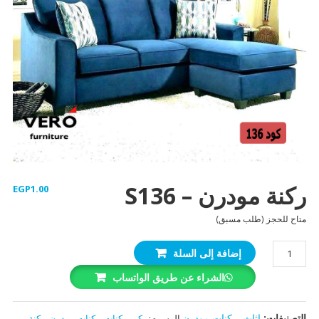
ركنة مودرن – S136
EGP
1.00
متاح للحجز (طلب مسبق)
كمية
إضافة إلى السلة
ركنة
الشراء عن طريق الواتساب
مودرن -
S136
التصنيفات:
اثاث
,
ركنات مودرن
الوسوم:
ركن
,
ركنات
,
ركنات مودرن
,
ركنة