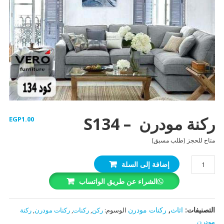
ركنة مودرن – S134
EGP
1.00
متاح للحجز (طلب مسبق)
كمية
إضافة إلى السلة
ركنة
الشراء عن طريق الواتساب
مودرن
-
S134
التصنيفات:
اثاث
,
ركنات مودرن
الوسوم:
ركن
,
ركنات
,
ركنات مودرن
,
ركنة
مودرن