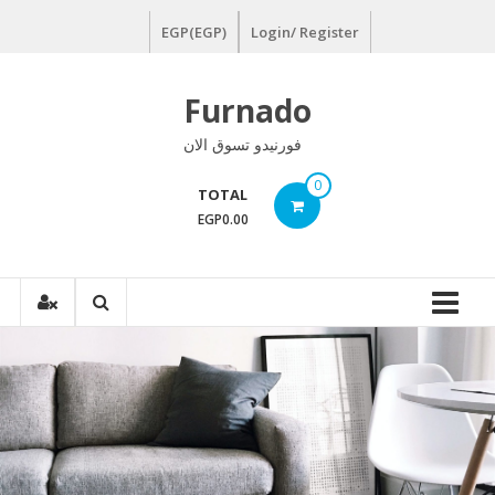
Ski
EGP(EGP)
Login/ Register
t
conten
Furnado
فورنيدو تسوق الان
0
TOTAL
EGP0.00