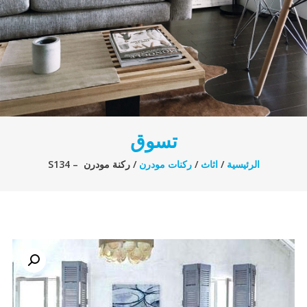
تسوق
الرئيسية
/
اثاث
/
ركنات مودرن
/ ركنة مودرن – S134