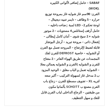
SABAF – حامل إضافى لألوانى الكبيره
.(WOK)
الفرن: 90سم غاز شوايه غاز بمروحة توزيع
حراره – 5 وظائف – تايمر تنبيه ديجيتال –
لوحة تحكم LED –2 لمبة ٳضاءه داخليه –
حامل أرفف إستانلس 4 مستويات – 2 موتور
شوايه + 2 سيخ شوى – أمان كامل إيطالى –
إشعال ذاتى – مروحة تبريد – أرجل البوتجاز
قابلة لضبط اإلرتفاع – المروحه تعمل مع الفرن
أو الشوايه – خاصية DEFROST للفرن لفك
المجمدات عن طريق الهواء الفاتر – 2 مفتاح
للفرن و الشوايه )الفرن و الشوايه يعمالن معا(
– الشوايه تعمل و الباب مغلق – الوحيد المزود
ب 2 مدخل غاز لسهولة التركيب – أكبر سعه
لتريه XL – تجويف مسطح للفرن – زجاج باب
الفرن مصنع ب SCHOTT بألمانيا مكون
من طبقتين – الزجاج الداخلى لباب الفرن قابل
للفك و سهل التنظيف.