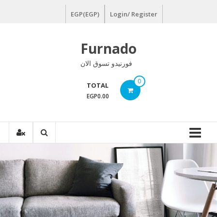
Ski
EGP(EGP)
Login/ Register
t
conten
Furnado
فورنيدو تسوق الان
0
TOTAL
EGP0.00