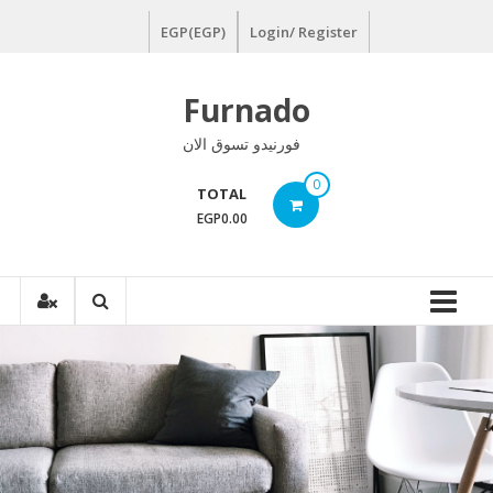
Ski
EGP(EGP)
Login/ Register
t
conten
Furnado
فورنيدو تسوق الان
0
TOTAL
EGP0.00