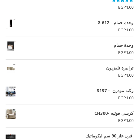
تم التقييم
EGP
1.00
5.00
من 5
وحدة حمام - G 612
EGP
1.00
وحدة حمام
EGP
1.00
ترابيزة تلفزيون
EGP
1.00
ركنة مودرن - S137
EGP
1.00
كرسى فوتيه -CH300
EGP
1.00
فرن غاز 90 سم ايكوماتيك