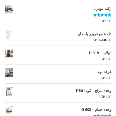
ركنة مودرن
تم التقييم
EGP
1.00
5.00
من 5
ثلاجة مع فريزر بلت ان
EGP
16,418.00
دولاب - D 319
EGP
1.00
غرفة نوم
EGP
1.00
وحدة ادراج - كود F 501
EGP
1.00
وحدة حمام - G 603