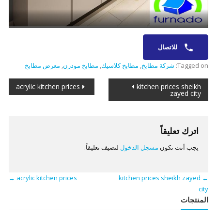
للاتصال
Tagged on:
شركة مطابخ
,
مطابخ كلاسيك
,
مطابخ مودرن
,
معرض مطابخ
تصفّح
acrylic kitchen prices
kitchen prices sheikh
zayed city
المقالات
اترك تعليقاً
يجب أنت تكون
مسجل الدخول
لتضيف تعليقاً.
→
acrylic kitchen prices
kitchen prices sheikh zayed
←
city
المنتجات