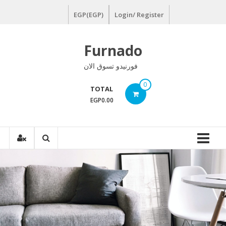
Ski
EGP(EGP)
Login/ Register
t
conten
Furnado
فورنيدو تسوق الان
0
TOTAL
EGP0.00