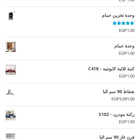
وحدة تخزين حمام
تم التقييم
EGP
1.00
5.00
من 5
وحدة حمام
EGP
1.00
كنبة ثلاثية كابوتنيه - C418
EGP
1.00
شفاط 90 سم البا
EGP
5,091.00
ركنة مودرن - S102
EGP
1.00
فرن غاز 90 سم البا