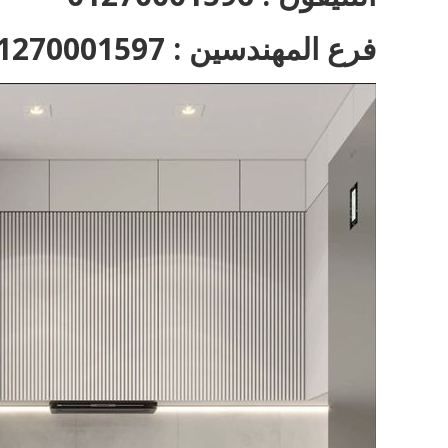
فرع المهندسين : 01270001597