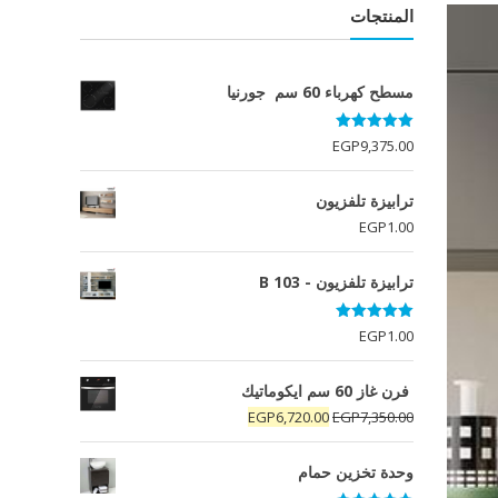
المنتجات
مسطح كهرباء 60 سم جورنيا
تم التقييم
EGP
9,375.00
5.00
من 5
ترابيزة تلفزيون
EGP
1.00
ترابيزة تلفزيون - B 103
تم التقييم
EGP
1.00
5.00
من 5
فرن غاز 60 سم ايكوماتيك
السعر
السعر
EGP
6,720.00
EGP
7,350.00
الأصلي
الحالي
هو:
هو:
وحدة تخزين حمام
EGP6,720.00.
EGP7,350.00.