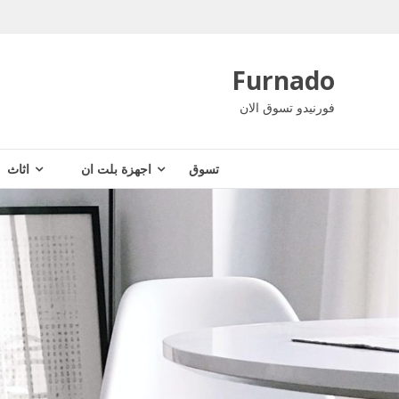
Ski
t
conten
Furnado
فورنيدو تسوق الان
تسوق
اجهزة بلت ان
اثاث