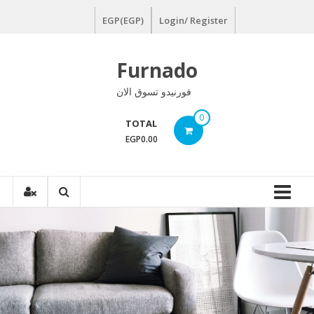
Ski
EGP(EGP)
Login/ Register
t
conten
Furnado
فورنيدو تسوق الان
0
TOTAL
EGP0.00