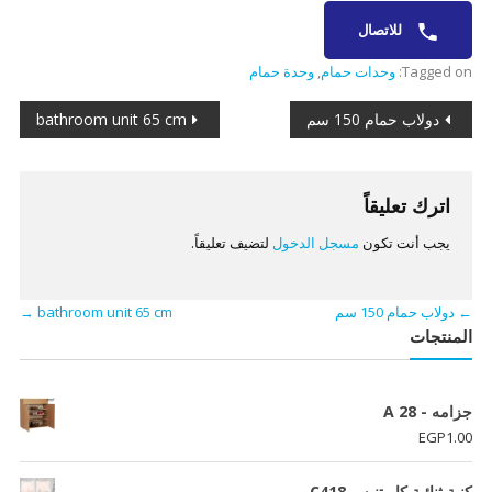
للاتصال
Tagged on:
وحدات حمام
,
وحدة حمام
تصفّح
دولاب حمام 150 سم
bathroom unit 65 cm
المقالات
اترك تعليقاً
يجب أنت تكون
مسجل الدخول
لتضيف تعليقاً.
←
دولاب حمام 150 سم
bathroom unit 65 cm
→
المنتجات
جزامه - A 28
EGP
1.00
كنبة ثنائية كابوتنيه - C418