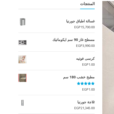
المنتجات
غسالة اطباق جورنيا
EGP
15,700.00
مسطح غاز 90 سم ايكوماتيك
EGP
3,990.00
كرسى فوتيه
EGP
1.00
مطبخ خشب 180 سم
تم التقييم
EGP
1.00
5.00
من 5
ثلاجة جورنيا
EGP
21,345.00