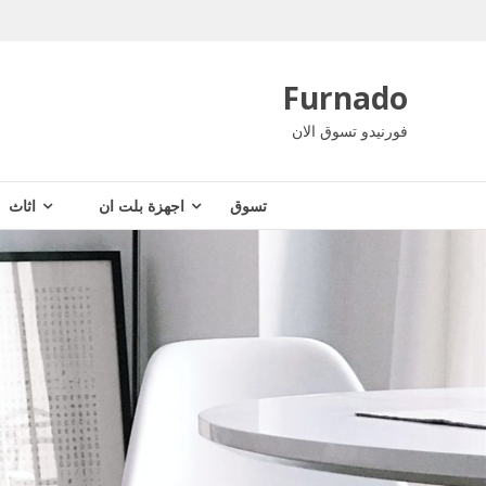
Ski
t
conten
Furnado
فورنيدو تسوق الان
تسوق
اجهزة بلت ان
اثاث