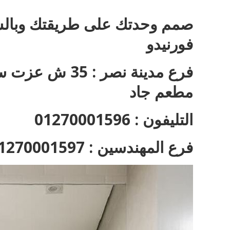
صمم وحدتك على طريقتك وبالش
فورنيدو
فرع مدينة نصر 
مطعم جاد
التليفون : 01270001596
فرع المهندسين : 01270001597