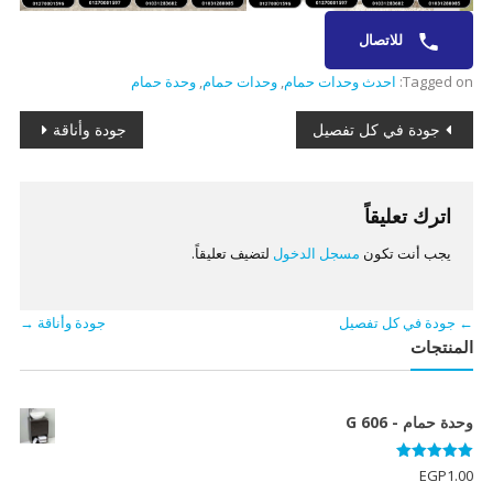
للاتصال
Tagged on:
احدث وحدات حمام
,
وحدات حمام
,
وحدة حمام
تصفّح
جودة في كل تفصيل
جودة وأناقة
المقالات
اترك تعليقاً
يجب أنت تكون
مسجل الدخول
لتضيف تعليقاً.
←
جودة في كل تفصيل
جودة وأناقة
→
المنتجات
وحدة حمام - G 606
تم التقييم
EGP
1.00
5.00
من 5