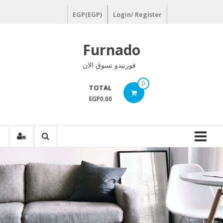
Ski
EGP(EGP)
Login/ Register
t
conten
Furnado
فورنيدو تسوق الان
0
TOTAL
EGP0.00