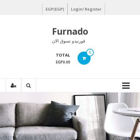
Ski
EGP(EGP)
Login/ Register
t
conten
Furnado
فورنيدو تسوق الان
0
TOTAL
EGP0.00