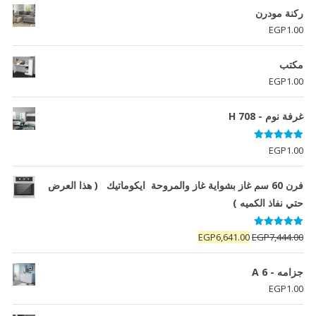
ركنة مودرن
EGP
1.00
مكتب
EGP
1.00
غرفة نوم - H 708
تم التقييم
EGP
1.00
5.00
من 5
فرن 60 سم غاز بشواية غاز والمروحة ايكوماتيك ( هذا العرض
حتي نفاذ الكميه )
تم التقييم
السعر
السعر
EGP
6,641.00
EGP
7,444.00
5.00
من 5
الأصلي
الحالي
هو:
هو:
جزامه - A 6
EGP6,641.00.
EGP7,444.00.
EGP
1.00