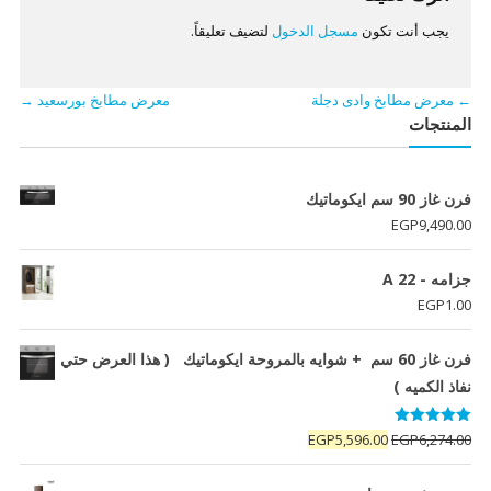
يجب أنت تكون
مسجل الدخول
لتضيف تعليقاً.
←
معرض مطابخ وادى دجلة
معرض مطابخ بورسعيد
→
المنتجات
فرن غاز 90 سم ايكوماتيك
EGP
9,490.00
جزامه - A 22
EGP
1.00
فرن غاز 60 سم + شوايه بالمروحة ايكوماتيك ( هذا العرض حتي
نفاذ الكميه )
تم التقييم
السعر
السعر
EGP
5,596.00
EGP
6,274.00
5.00
من 5
الأصلي
الحالي
هو:
هو: