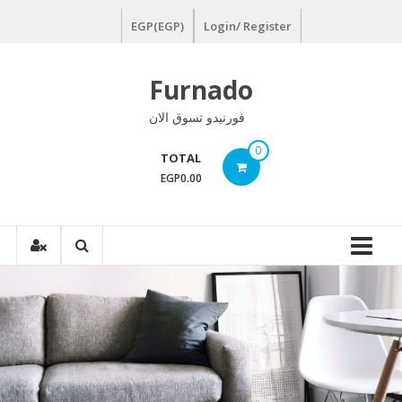
Ski
EGP(EGP)
Login/ Register
t
conten
Furnado
فورنيدو تسوق الان
0
TOTAL
EGP0.00