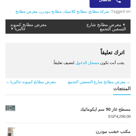
Tagged on:
شركة مطابخ
,
مطابخ كلاسيك
,
مطابخ مودرن
,
معرض مطابخ
تصفّح
معرض مطابخ شارع
معرض مطابخ كمبوند
جاليريا
التسعين التجمع
المقالات
اترك تعليقاً
يجب أنت تكون
مسجل الدخول
لتضيف تعليقاً.
←
معرض مطابخ شارع التسعين التجمع
معرض مطابخ كمبوند جاليريا
→
المنتجات
مسطح غاز 90 سم ايكوماتيك
EGP
4,290.00
مكتب خشب مودرن