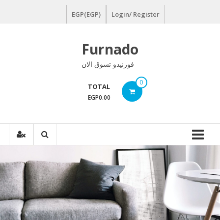
Ski
EGP(EGP)
Login/ Register
t
conten
Furnado
فورنيدو تسوق الان
0
TOTAL
EGP0.00