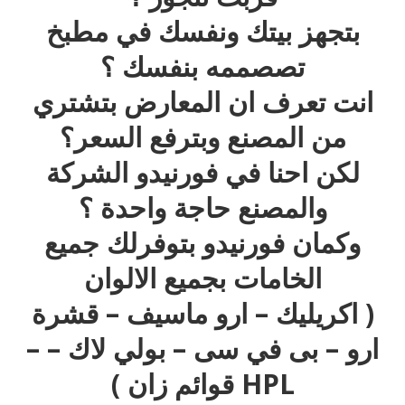
بتجهز بيتك ونفسك في مطبخ
تصصممه بنفسك ؟
انت تعرف ان المعارض بتشتري
من المصنع وبترفع السعر؟
لكن احنا في فورنيدو الشركة
والمصنع حاجة واحدة ؟
وكمان فورنيدو بتوفرلك جميع
الخامات بجميع الالوان
( اكريليك – ارو ماسيف – قشرة
ارو – بى في سى – بولي لاك – –
HPL قوائم زان )