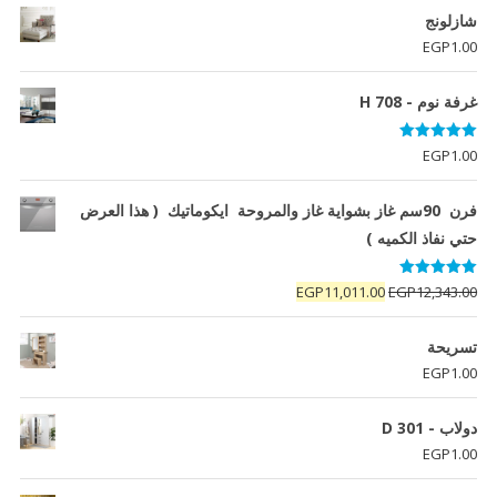
شازلونج
EGP
1.00
غرفة نوم - H 708
تم التقييم
EGP
1.00
5.00
من 5
فرن 90سم غاز بشواية غاز والمروحة ايكوماتيك ( هذا العرض
حتي نفاذ الكميه )
تم التقييم
السعر
السعر
EGP
11,011.00
EGP
12,343.00
5.00
من 5
الأصلي
الحالي
هو:
هو:
تسريحة
EGP11,011.00.
EGP12,343.00.
EGP
1.00
دولاب - D 301
EGP
1.00