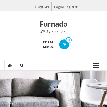
Ski
EGP(EGP)
Login/ Register
t
conten
Furnado
فورنيدو تسوق الان
0
TOTAL
EGP0.00