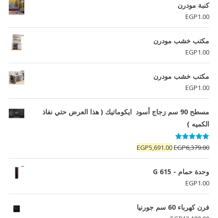
كنبة مودرن
EGP
1.00
مكتب خشب مودرن
EGP
1.00
مكتب خشب مودرن
EGP
1.00
مسطح 90 سم زجاج أسود ايكوماتيك ( هذا العرض حتي نفاذ
الكميه )
تم التقييم
السعر
السعر
EGP
5,691.00
EGP
6,379.00
5.00
من 5
الأصلي
الحالي
هو:
هو:
وحدة حمام - G 615
EGP5,691.00.
EGP6,379.00.
EGP
1.00
فرن كھرباء 60 سم جورنيا