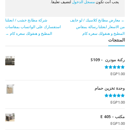
يجب أنت تكون
مسجل الدخول
لتضيف تعليقاً.
←
معارض مطابخ كلاسيك / لو خايف
شركة مطابخ خشب / ابعتلنا
من الاسعار ابعتلنا رسالة بمقاس
استفسارك على الواتساب بمقاسات
المطبخ و هنقولك سعره كام
المطبخ و هنقولك سعره كام
→
المنتجات
ركنة مودرن - S109
تم التقييم
EGP
1.00
5.00
من 5
وحدة تخزين حمام
تم التقييم
EGP
1.00
5.00
من 5
مكتب - E 405
EGP
1.00