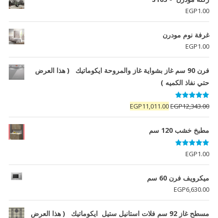
EGP
1.00
غرفة نوم مودرن
EGP
1.00
فرن 90 سم غاز بشواية غاز والمروحة ايكوماتيك ( هذا العرض
حتي نفاذ الكميه )
تم التقييم
السعر
السعر
EGP
11,011.00
EGP
12,343.00
5.00
من 5
الأصلي
الحالي
هو:
هو:
مطبخ خشب 120 سم
EGP11,011.00.
EGP12,343.00.
تم التقييم
EGP
1.00
5.00
من 5
ميكرويف فرن 60 سم
EGP
6,630.00
مسطح غاز 92 سم فلات استانيل ستيل ايكوماتيك ( هذا العرض