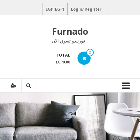
Ski
EGP(EGP)
Login/ Register
t
conten
Furnado
فورنيدو تسوق الان
0
TOTAL
EGP0.00