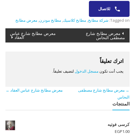
للاتصال
Tagged on:
شركة مطابخ
,
مطابخ كلاسيك
,
مطابخ مودرن
,
معرض مطابخ
تصفّح
معرض مطابخ شارع
معرض مطابخ شارع عباس
العقاد
مصطفى النحاس
المقالات
اترك تعليقاً
يجب أنت تكون
مسجل الدخول
لتضيف تعليقاً.
←
معرض مطابخ شارع مصطفى
معرض مطابخ شارع عباس العقاد
→
النحاس
المنتجات
كرسى فوتيه
EGP
1.00