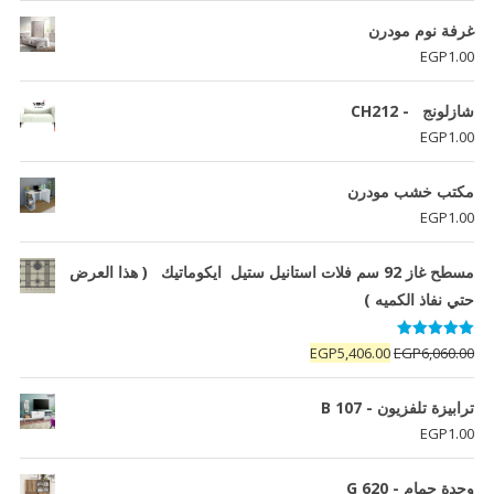
غرفة نوم مودرن
EGP
1.00
شازلونج - CH212
EGP
1.00
مكتب خشب مودرن
EGP
1.00
مسطح غاز 92 سم فلات استانيل ستيل ايكوماتيك ( هذا العرض
حتي نفاذ الكميه )
تم التقييم
السعر
السعر
EGP
5,406.00
EGP
6,060.00
5.00
من 5
الأصلي
الحالي
هو:
هو:
ترابيزة تلفزيون - B 107
EGP5,406.00.
EGP6,060.00.
EGP
1.00
وحدة حمام - G 620