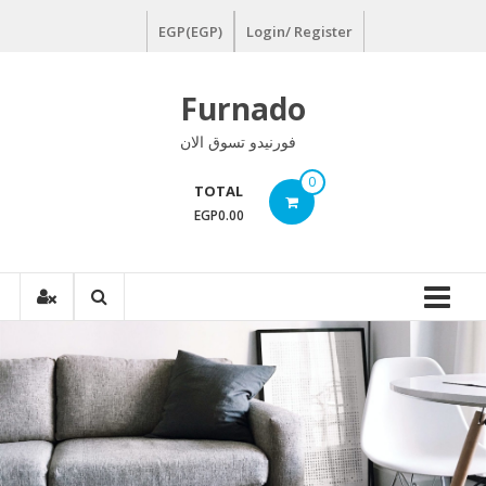
Ski
EGP(EGP)
Login/ Register
t
conten
Furnado
فورنيدو تسوق الان
0
TOTAL
EGP0.00