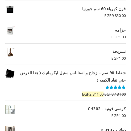
فرن كهرباء 60 سم جورنيا
EGP
9,850.00
جزامه
EGP
1.00
تسريحة
EGP
1.00
شفاط 90 سم – زجاج و استانلس ستيل ايكوماتيك ( هذا العرض
حتي نفاذ الكميه )
تم التقييم
السعر
السعر
EGP
2,841.00
EGP
3,184.00
5.00
من 5
الأصلي
الحالي
هو:
هو:
كرسى فوتيه - CH302
EGP2,841.00.
EGP3,184.00.
EGP
1.00
دولاب - D 319