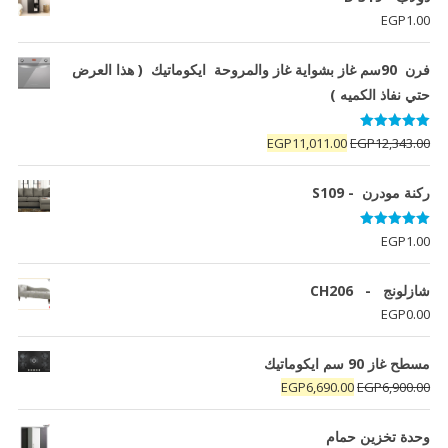
EGP
1.00
فرن 90سم غاز بشواية غاز والمروحة ايكوماتيك ( هذا العرض
حتي نفاذ الكميه )
تم التقييم
السعر
السعر
EGP
11,011.00
EGP
12,343.00
5.00
من 5
الأصلي
الحالي
هو:
هو:
ركنة مودرن - S109
EGP11,011.00.
EGP12,343.00.
تم التقييم
EGP
1.00
5.00
من 5
شازلونج - CH206
EGP
0.00
مسطح غاز 90 سم ايكوماتيك
السعر
السعر
EGP
6,690.00
EGP
6,900.00
الأصلي
الحالي
هو:
هو:
وحدة تخزين حمام