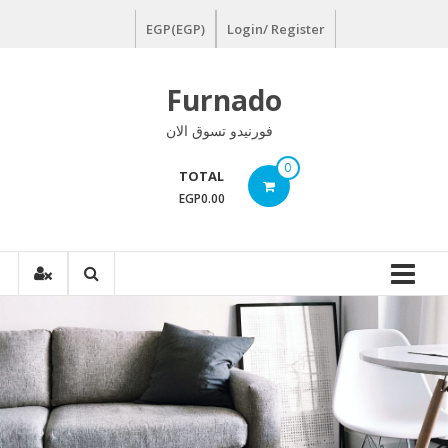
Ski
EGP(EGP)
Login/ Register
t
conten
Furnado
فورنيدو تسوق الان
0
TOTAL
EGP0.00