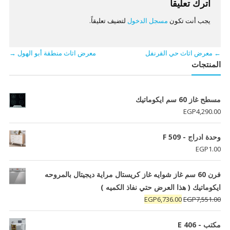
اترك تعليقاً
يجب أنت تكون
مسجل الدخول
لتضيف تعليقاً.
←
معرض اثاث حي القرنفل
معرض اثاث منطقة أبو الهول
→
المنتجات
مسطح غاز 60 سم ايكوماتيك
EGP
4,290.00
وحدة ادراج - F 509
EGP
1.00
فرن 60 سم غاز شوايه غاز كريستال مراية ديجيتال بالمروحه
ايكوماتيك ( هذا العرض حتي نفاذ الكميه )
السعر
السعر
EGP
6,736.00
EGP
7,551.00
الأصلي
الحالي
هو:
هو:
مكتب - E 406