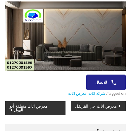
للاتصال
Tagged on:
شركة اثاث
,
معرض اثاث
تصفّح
معرض اثاث حي القرنفل
معرض اثاث منطقة أبو
الهول
المقالات