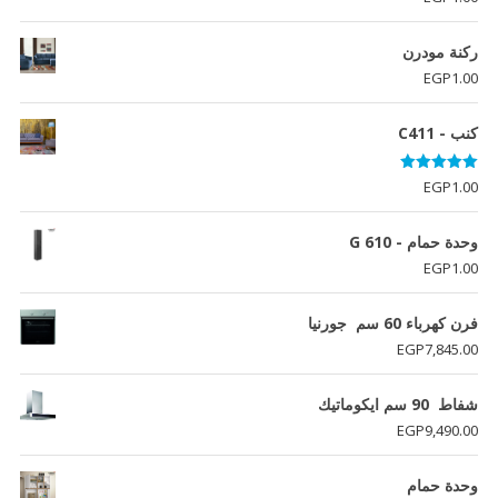
ركنة مودرن
EGP
1.00
كنب - C411
تم التقييم
EGP
1.00
5.00
من 5
وحدة حمام - G 610
EGP
1.00
فرن كھرباء 60 سم جورنيا
EGP
7,845.00
شفاط 90 سم ايكوماتيك
EGP
9,490.00
وحدة حمام