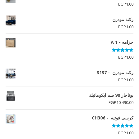
EGP6,736.00.
EGP7,551.00.
EGP
1.00
ركنة مودرن
EGP
1.00
جزامه - A 1
تم التقييم
EGP
1.00
5.00
من 5
ركنة مودرن - S137
EGP
1.00
بوتاجاز 90 سم ايكوماتيك
EGP
10,490.00
كرسى فوتيه - CH306
تم التقييم
EGP
1.00
5.00
من 5