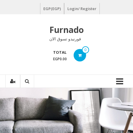
Ski
EGP(EGP)
Login/ Register
t
conten
Furnado
فورنيدو تسوق الان
0
TOTAL
EGP0.00