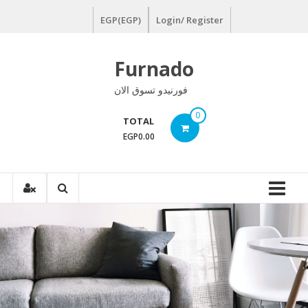
Ski
EGP(EGP)
Login/ Register
t
conten
Furnado
فورنيدو تسوق الان
0
TOTAL
EGP0.00