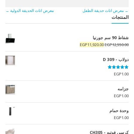
←
معرض اثاث حديقة الطفل
معرض اثاث الحديقة الدولية
→
المنتجات
شفاط 90 سم جورنيا
السعر
السعر
EGP
11,920.00
EGP
12,550.00
الأصلي
الحالي
هو:
هو:
دولاب - D 309
EGP11,920.00.
EGP12,550.00.
تم التقييم
EGP
1.00
5.00
من 5
جزامه
EGP
1.00
وحدة حمام
EGP
1.00
كرسى فوتيه - CH305