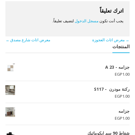
اترك تعليقاً
يجب أنت تكون
مسجل الدخول
لتضيف تعليقاً.
←
معرض اثاث العجوزة
معرض اثاث شارع مصدق
→
المنتجات
جزامه - A 23
EGP
1.00
ركنة مودرن - S117
EGP
1.00
جزامه
EGP
1.00
شفاط 90 سم ايكوماتيك