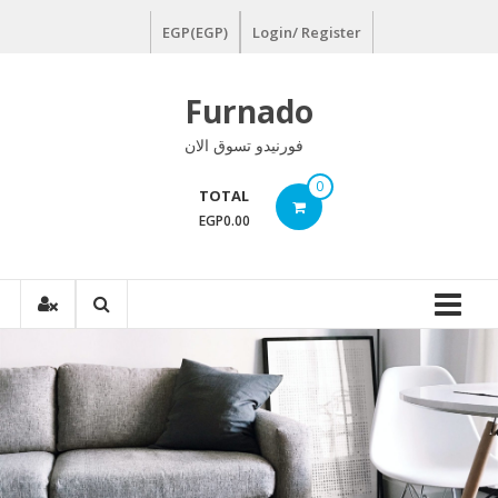
Ski
EGP(EGP)
Login/ Register
t
conten
Furnado
فورنيدو تسوق الان
0
TOTAL
EGP0.00