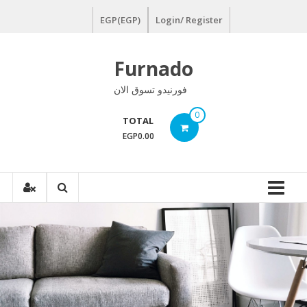
Ski
EGP(EGP)
Login/ Register
t
conten
Furnado
فورنيدو تسوق الان
0
TOTAL
EGP0.00