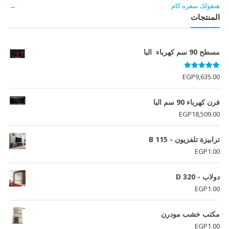
هنقولك سعره كام
→
المنتجات
مسطح 90 سم كهرباء البا
تم التقييم
EGP
9,635.00
5.00
من 5
فرن كهرباء 90 سم البا
EGP
18,509.00
ترابيزة تلفزيون - B 115
EGP
1.00
دولاب - D 320
EGP
1.00
مكتب خشب مودرن
EGP
1.00