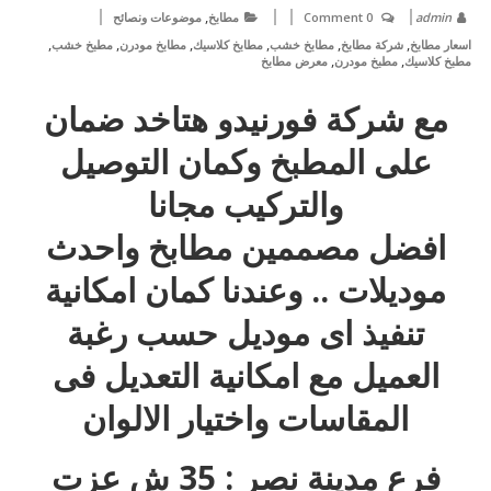
,
admin
0 Comment
مطابخ
موضوعات ونصائح
,
,
,
,
,
,
اسعار مطابخ
شركة مطابخ
مطابخ خشب
مطابخ كلاسيك
مطابخ مودرن
مطبخ خشب
,
,
مطبخ كلاسيك
مطبخ مودرن
معرض مطابخ
مع شركة فورنيدو هتاخد ضمان
على المطبخ وكمان التوصيل
والتركيب مجانا
افضل مصممين مطابخ واحدث
موديلات .. وعندنا كمان امكانية
تنفيذ اى موديل حسب رغبة
العميل مع امكانية التعديل فى
المقاسات واختيار الالوان
فرع مدينة نصر : 35 ش عزت