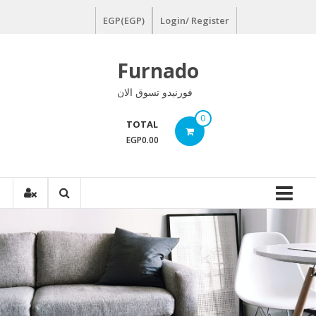
Ski
EGP(EGP)
Login/ Register
t
conten
Furnado
فورنيدو تسوق الان
0
TOTAL
EGP0.00