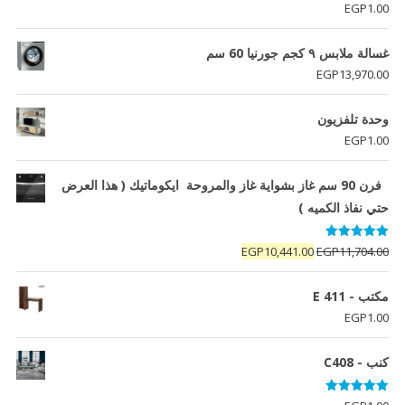
تم التقييم
EGP
1.00
5.00
من 5
غسالة ملابس ٩ كجم جورنيا 60 سم
EGP
13,970.00
وحدة تلفزيون
EGP
1.00
فرن 90 سم غاز بشواية غاز والمروحة ايكوماتيك ( هذا العرض
حتي نفاذ الكميه )
تم التقييم
السعر
السعر
EGP
10,441.00
EGP
11,704.00
5.00
من 5
الأصلي
الحالي
هو:
هو:
مكتب - E 411
EGP10,441.00.
EGP11,704.00.
EGP
1.00
كنب - C408
تم التقييم