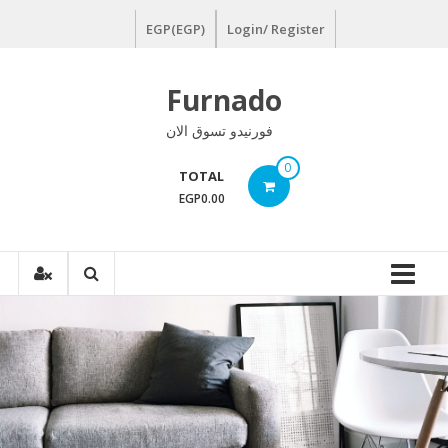
Ski
EGP(EGP)
Login/ Register
t
conten
Furnado
فورنيدو تسوق الان
0
TOTAL
EGP0.00