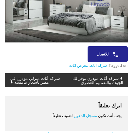
للاتصال
Tagged on:
شركة اثاث
,
معرض اثاث
تصفّح
شركة أثاث مودرن توفر لك
شركة أثاث منزلي مودرن في
مصر بأسعار تنافسية
الجودة والتصميم العصري
المقالات
اترك تعليقاً
يجب أنت تكون
مسجل الدخول
لتضيف تعليقاً.