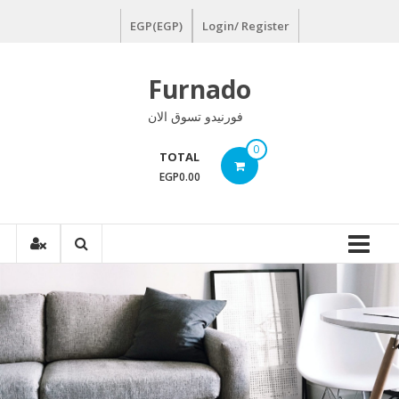
Ski
EGP(EGP)
Login/ Register
t
conten
Furnado
فورنيدو تسوق الان
0
TOTAL
EGP0.00