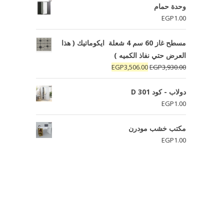
وحدة حمام
EGP
1.00
مسطح غاز 60 سم 4 شعلة ايكوماتيك ( هذا
العرض حتي نفاذ الكميه )
السعر
السعر
EGP
3,506.00
EGP
3,930.00
الأصلي
الحالي
هو:
هو:
دولاب - كود D 301
EGP3,506.00.
EGP3,930.00.
EGP
1.00
مكتب خشب مودرن
EGP
1.00