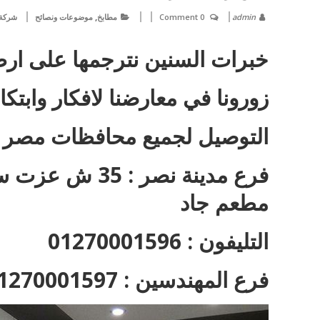
,
admin
0 Comment
مطابخ
موضوعات ونصائح
شركة 
خبرات السنين نترجمها على ارض
زورونا في معارضنا لافكار وابت
التوصيل لجميع محافظات مصر
فرع مدينة نصر 
مطعم جاد
التليفون : 01270001596
فرع المهندسين : 01270001597