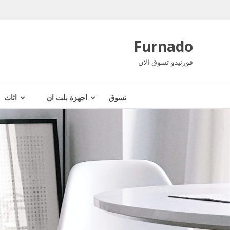
Ski
t
conten
Furnado
فورنيدو تسوق الان
تسوق
اجهزة بلت ان
اثاث