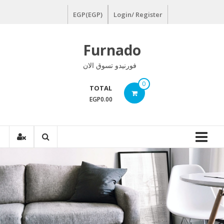
Ski
EGP(EGP)
Login/ Register
t
conten
Furnado
فورنيدو تسوق الان
0
TOTAL
EGP0.00