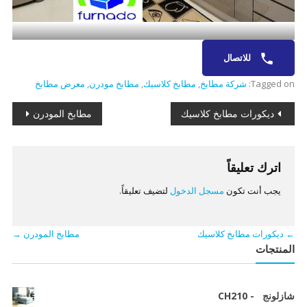
للاتصال
Tagged on:
شركة مطابخ
,
مطابخ كلاسيك
,
مطابخ مودرن
,
معرض مطابخ
تصفّح
ديكورات مطابخ كلاسيك
مطابخ المودرن
المقالات
اترك تعليقاً
يجب أنت تكون
مسجل الدخول
لتضيف تعليقاً.
←
ديكورات مطابخ كلاسيك
مطابخ المودرن
→
المنتجات
شازلونج - CH210