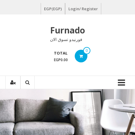
Ski
EGP(EGP)
Login/ Register
t
conten
Furnado
فورنيدو تسوق الان
0
TOTAL
EGP0.00