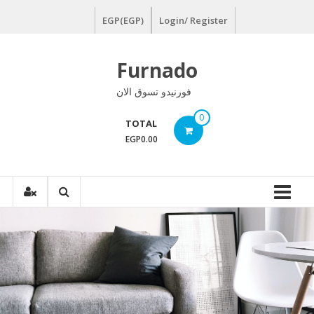
Ski
EGP(EGP)
Login/ Register
t
conten
Furnado
فورنيدو تسوق الان
0
TOTAL
EGP0.00