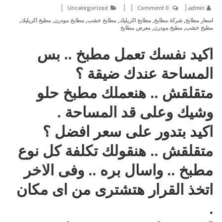
Uncategorized
0 Comment
admin
,
,
,
,
,
,
اسعار مطابخ
شركة مطابخ
مطابخ اكريليك
مطابخ خشب
مطابخ مودرن
مطبخ اكريليك
,
,
مطبخ خشب
مطبخ مودرن
معرض مطابخ
اكيد نفسك تعمل مطبخ .. بس
المساحة عندك ضيقة ؟
متقلقش .. هنعملك مطبخ حلو
وشيك وعلى قد المساحة .
اكيد بتدور على سعر افضل ؟
متقلقش .. هنقولك تكلفة كل نوع
مطبخ .. واسال بره .. وفى الاخر
اتخذ القرار هتشترى من اى مكان
.