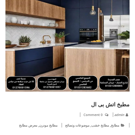
مطبخ اتش بى ال
0 Comment
admin
,
,
,
مطابخ
مطابخ خشب
موضوعات ونصائح
مطابخ مودرن
معرض مطابخ