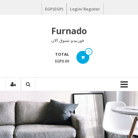
Ski
EGP(EGP)
Login/ Register
t
conten
Furnado
فورنيدو تسوق الان
0
TOTAL
EGP0.00