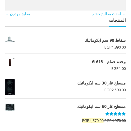
←
احدث مطابخ خشب
مطبخ مودرن
→
المنتجات
شفاط 90 سم ايكوماتيك
EGP
1,890.00
وحدة حمام - G 615
EGP
1.00
مسطح غاز 30 سم ايكوماتيك
EGP
2,590.00
مسطح غاز 60 سم ايكوماتيك
تم التقييم
السعر
السعر
EGP
4,870.00
EGP
4,970.00
5.00
من 5
الأصلي
الحالي