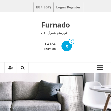
Ski
EGP(EGP)
Login/ Register
t
conten
Furnado
فورنيدو تسوق الان
0
TOTAL
EGP0.00