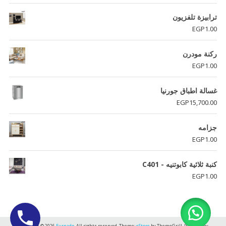
ترابيزة تلفزيون
EGP
1.00
ركنة مودرن
EGP
1.00
غسالة اطباق جورنيا
EGP
15,700.00
جزامه
EGP
1.00
كنبة ثلاثية كابوتنيه - C401
EGP
1.00
Copyright © 2026
Furnado
. All rights reserved. Theme:
eStore
by ThemeGrill. Powered by