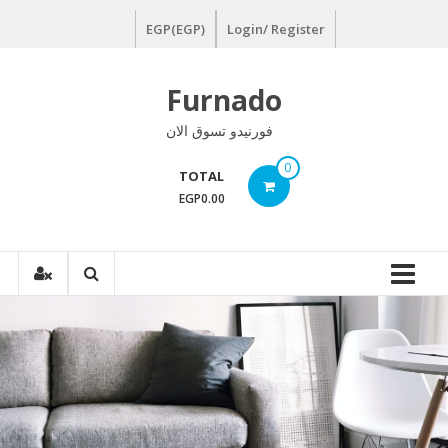
Ski
EGP(EGP)
Login/ Register
t
conten
Furnado
فورنيدو تسوق الان
0
TOTAL
EGP0.00