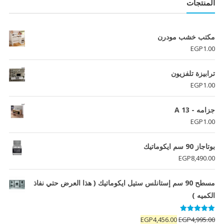
المنتجات
مكتب خشب مودرن
EGP
1.00
ترابيزة تلفزيون
EGP
1.00
جزامه - A 13
EGP
1.00
بوتاجاز 90 سم ايكوماتيك
EGP
8,490.00
مسطح 90 سم إستانلس ستيل ايكوماتيك ( هذا العرض حتي نفاذ
الكميه )
تم التقييم
السعر
السعر
EGP
4,456.00
EGP
4,995.00
5.00
من 5