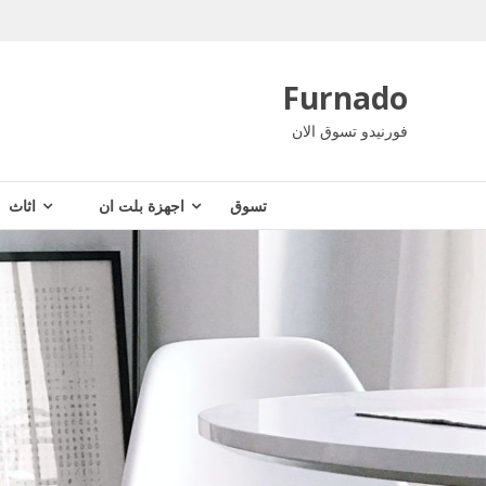
Ski
t
conten
Furnado
فورنيدو تسوق الان
تسوق
اجهزة بلت ان
اثاث