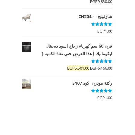
EGP
9,850.00
شازلونج - CH204
تم التقييم
EGP
1.00
5.00
من 5
فرن 60 سم كهرباء زجاج اسود ديجيتال
ايكوماتيك ( هذا العرض حتي نفاذ الكميه )
تم التقييم
السعر
السعر
EGP
5,501.00
EGP
6,166.00
5.00
من 5
الأصلي
الحالي
هو:
هو:
ركنة مودرن كود S107
EGP5,501.00.
EGP6,166.00.
تم التقييم
EGP
1.00
5.00
من 5