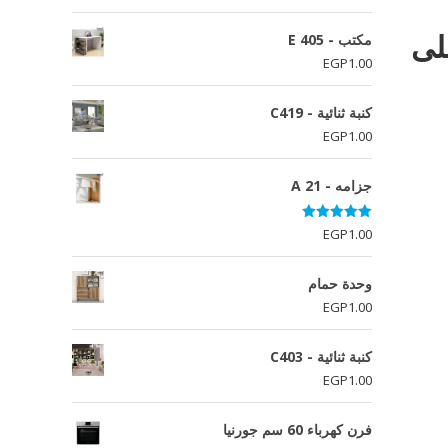
الأصلي
الحالي
هو:
هو:
لى
مكتب - E 405
EGP11,920.00.
EGP12,550.00.
EGP
1.00
كنبة ثنائية - C419
EGP
1.00
جزامه - A 21
تم التقييم
EGP
1.00
5.00
من 5
وحدة حمام
EGP
1.00
كنبة ثنائية - C403
EGP
1.00
فرن كهرباء 60 سم جورنيا