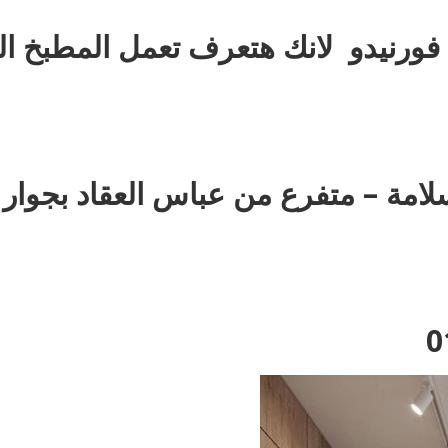
ورنيدو لانك هتعرف تعمل المطبخ ال
: 35 ش عزت سلامة – متفرع من عباس العقاد بجوار