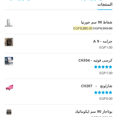
المنتجات
شفاط 90 سم جورنيا
السعر
السعر
EGP
8,880.00
EGP
9,350.00
الأصلي
الحالي
هو:
هو:
جزامه - A 9
EGP8,880.00.
EGP9,350.00.
EGP
1.00
كرسى فوتيه - CH304
تم التقييم
EGP
1.00
5.00
من 5
شازلونج - CH207
تم التقييم
EGP
0.00
5.00
من 5
بوتاجاز 90 سم ايكوماتيك