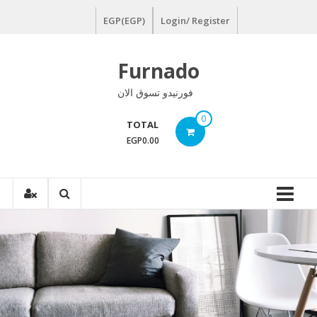
Ski
EGP(EGP)
Login/ Register
t
conten
Furnado
فورنيدو تسوق الان
0
TOTAL
EGP0.00