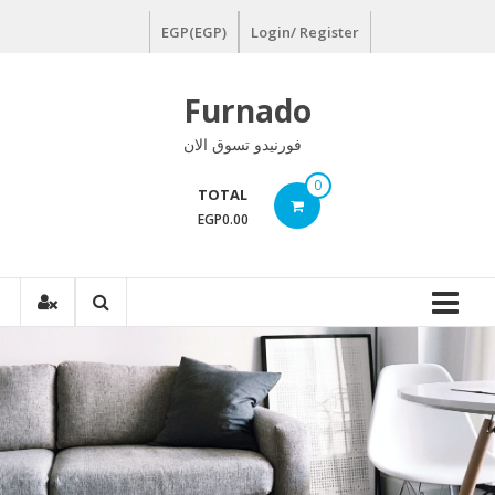
Ski
EGP(EGP)
Login/ Register
t
conten
Furnado
فورنيدو تسوق الان
0
TOTAL
EGP0.00