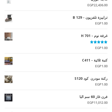
EGP
22,436.00
ترابيزة تلفزيون - B 129
EGP
1.00
غرفة نوم - H 701
تم التقييم
EGP
1.00
5.00
من 5
كنبة ثلاثية - C411
EGP
1.00
ركنة مودرن كود S120
EGP
1.00
فرن غاز 60 سم البا
EGP
11,012.00