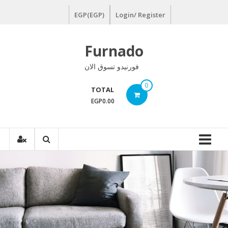
Ski
EGP(EGP)
Login/ Register
t
conten
Furnado
فورنيدو تسوق الان
0
TOTAL
EGP0.00