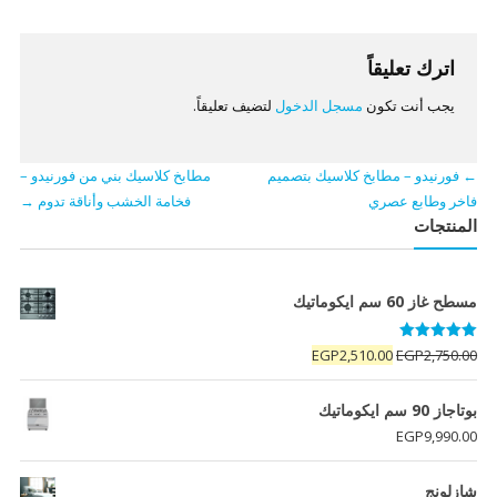
اترك تعليقاً
يجب أنت تكون
مسجل الدخول
لتضيف تعليقاً.
←
فورنيدو – مطابخ كلاسيك بتصميم
مطابخ كلاسيك بني من فورنيدو –
فاخر وطابع عصري
فخامة الخشب وأناقة تدوم
→
المنتجات
مسطح غاز 60 سم ايكوماتيك
تم التقييم
السعر
السعر
EGP
2,510.00
EGP
2,750.00
5.00
من 5
الأصلي
الحالي
هو:
هو:
بوتاجاز 90 سم ايكوماتيك
EGP2,510.00.
EGP2,750.00.
EGP
9,990.00
شازلونج