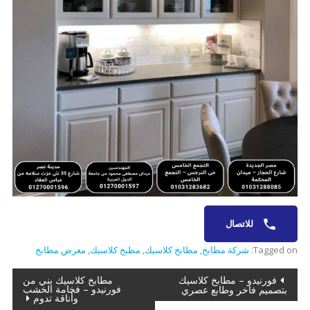
للاتصال
Tagged on:
شركة مطابخ
,
مطابخ كلاسيك
,
مطبخ كلاسيك
,
معرض مطابخ
تصفّح
فورنيدو – مطابخ كلاسيك
مطابخ كلاسيك بني من
فورنيدو – فخامة الخشب
بتصميم فاخر وطابع عصري
وأناقة تدوم
المقالات