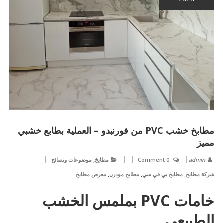
مطابخ خشب PVC من فورنيدو – العملية بطابع خشبي
مميز
,
admin
0 Comment
مطابخ
موضوعات ونصائح
,
,
,
شركة مطابخ
مطابخ بي في سي
مطابخ مودرن
معرض مطابخ
خامات PVC بملمس الخشب
الطبيعي