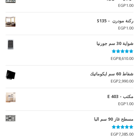
EGP
1.00
ركنة مودرن - S135
EGP
1.00
شواية 30 سم جورنيا
تم التقييم
EGP
8,610.00
5.00
من 5
شفاط 60 سم ايكوماتيك
EGP
2,990.00
مكتب - E 403
EGP
1.00
مسطح غاز 90 سم البا
تم التقييم
EGP
7,385.00
5.00
من 5