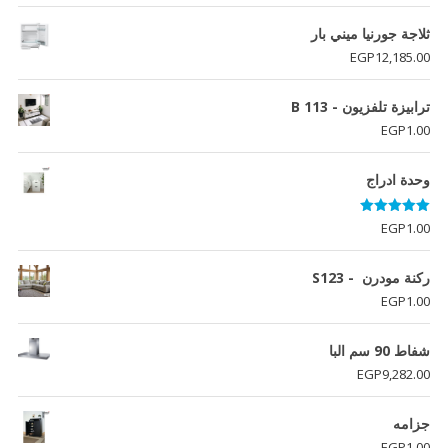
ثلاجة جورنيا ميني بار
EGP
12,185.00
ترابيزة تلفزيون - B 113
EGP
1.00
وحدة ادراج
تم التقييم
EGP
1.00
5.00
من 5
ركنة مودرن - S123
EGP
1.00
شفاط 90 سم البا
EGP
9,282.00
جزامه
EGP
1.00