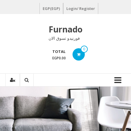
Ski
EGP(EGP)
Login/ Register
t
conten
Furnado
فورنيدو تسوق الان
0
TOTAL
EGP0.00