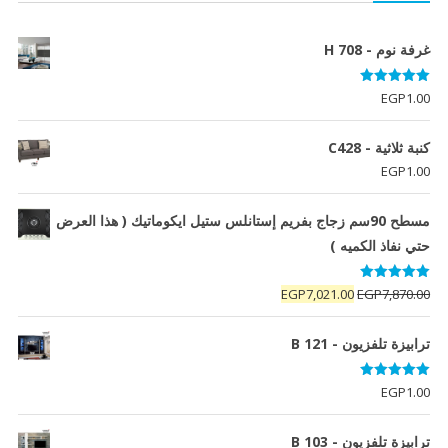
غرفة نوم - H 708
تم التقييم
EGP
1.00
5.00
من 5
كنبة ثلاثية - C428
EGP
1.00
مسطح 90سم زجاج بفريم إستانلس ستيل ايكوماتيك ( هذا العرض
حتي نفاذ الكميه )
تم التقييم
السعر
السعر
EGP
7,021.00
EGP
7,870.00
5.00
من 5
الأصلي
الحالي
هو:
هو:
ترابيزة تلفزيون - B 121
EGP7,021.00.
EGP7,870.00.
تم التقييم
EGP
1.00
5.00
من 5
ترابيزة تلفزيون - B 103