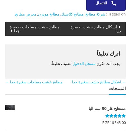
للاتصال
Tagged on:
شركة مطابخ
,
مطابخ كلاسيك
,
مطابخ مودرن
,
معرض مطابخ
تصفّح
اشكال مطابخ خشب صغيرة
مطابخ خشب مساحات صغيرة
جدا
جدا
المقالات
اترك تعليقاً
يجب أنت تكون
مسجل الدخول
لتضيف تعليقاً.
←
اشكال مطابخ خشب صغيرة جدا
مطابخ خشب مساحات صغيرة جدا
→
المنتجات
مسطح غاز 90 سم البا
تم التقييم
EGP
16,545.00
5.00
من 5