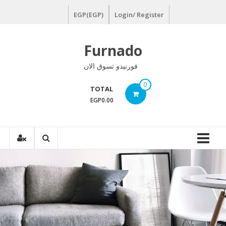
Ski
EGP(EGP)
Login/ Register
t
conten
Furnado
فورنيدو تسوق الان
0
TOTAL
EGP0.00