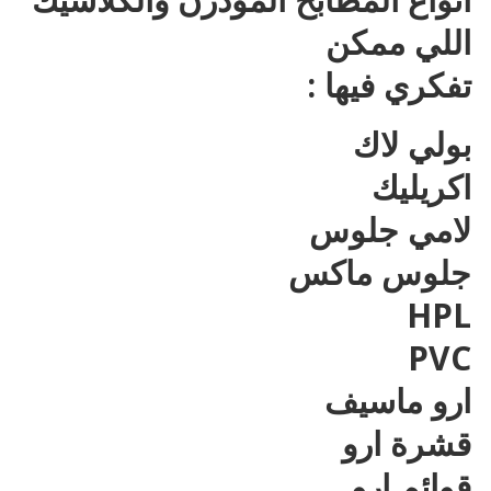
اللي ممكن
تفكري فيها :
بولي لاك
اكريليك
لامي جلوس
جلوس ماكس
HPL
PVC
ارو ماسيف
قشرة ارو
قوائم ارو